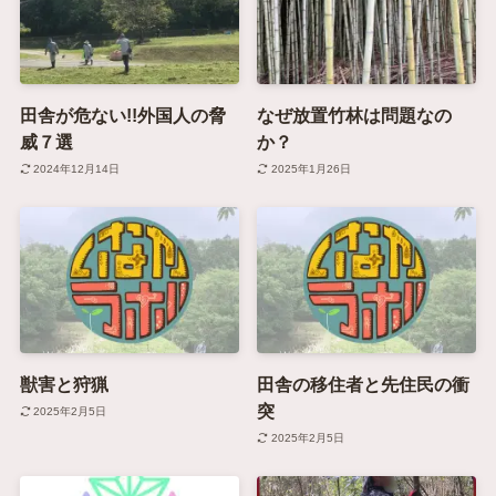
田舎が危ない!!外国人の脅
なぜ放置竹林は問題なの
威７選
か？
2024年12月14日
2025年1月26日
獣害と狩猟
田舎の移住者と先住民の衝
突
2025年2月5日
2025年2月5日