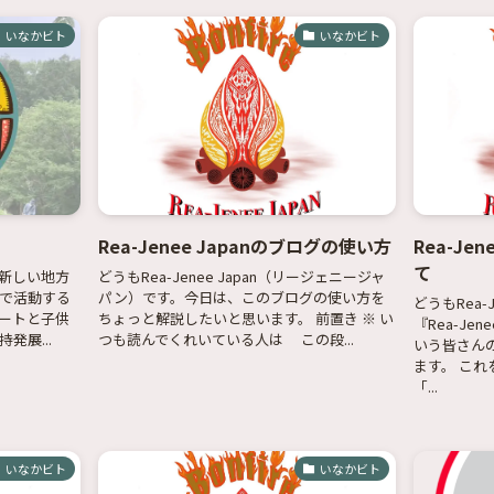
いなかビト
いなかビト
Rea-Jenee Japanのブログの使い方
Rea-Je
て
新しい地方
どうもRea-Jenee Japan（リージェニージャ
で活動する
パン）です。今日は、このブログの使い方を
どうもRea-
ートと子供
ちょっと解説したいと思います。 前置き ※ い
『Rea-Je
発展...
つも読んでくれいている人は この段...
いう皆さん
ます。 こ
「...
いなかビト
いなかビト