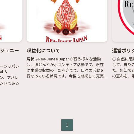
リージェニー
収益化について
運営ポリ
現状はRea-Jenee Japanが行う様々な活動
① 自然に
は、ほとんどがボランティア活動です。現在
して、自然
ェニージャパン
は本業の収益の一部を充てて、日々の活動を
た、無知で
l ＆
行なっている状況です。今後も継続して充実...
の恵みを、学
イン、アパレ
ンドである
1