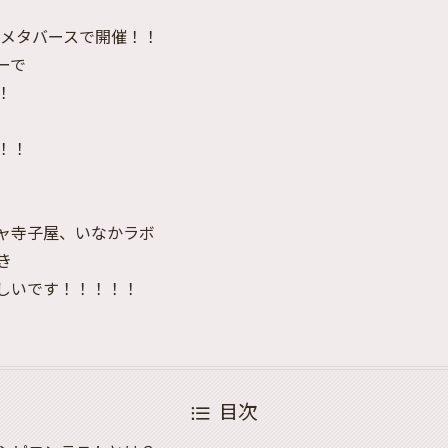
）メタバースで開催！！
ーで
！
！！
ャ寺子屋、いなかラボ
き
しいです！！！！！
目次